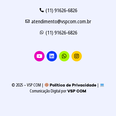
(11) 91626-6826
atendimento@vspcom.com.br
(11) 91626-6826
Y
L
W
I
o
i
h
n
u
n
a
s
t
k
t
t
u
e
s
a
b
d
a
g
e
i
p
r
© 2025 – VSP COM |
|
Política de Privacidade
n
p
a
Comunicação Digital
por
VSP COM
m