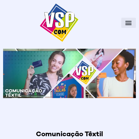
Ir
para
o
conteúdo
Comunicação Têxtil