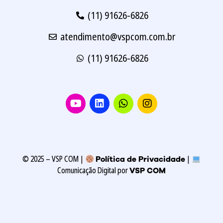
(11) 91626-6826
atendimento@vspcom.com.br
(11) 91626-6826
Y
L
W
I
o
i
h
n
u
n
a
s
t
k
t
t
u
e
s
a
b
d
a
g
e
i
p
r
© 2025 – VSP COM |
|
Política de Privacidade
n
p
a
Comunicação Digital
por
VSP COM
m